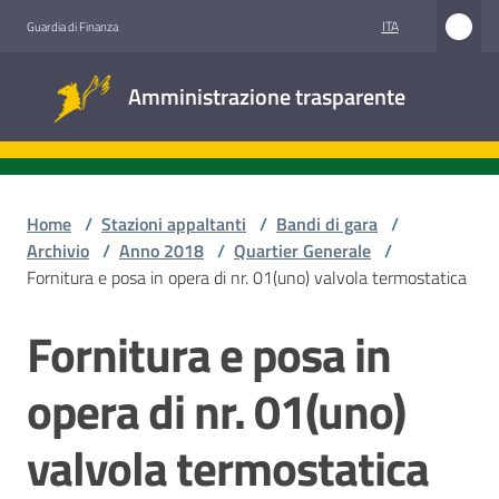
Vai al contenuto
Vai alla navigazione
Vai al footer
ITA
Guardia di Finanza
Amministrazione
Amministrazione trasparente
trasparente
Sottosezioni
Home
/
Stazioni appaltanti
/
Bandi di gara
/
Archivio
/
Anno 2018
/
Quartier Generale
/
Fornitura e posa in opera di nr. 01(uno) valvola termostatica
Accesso
civico
Fornitura e posa in
Salta al contenuto
Stazioni
opera di nr. 01(uno)
appaltanti
valvola termostatica