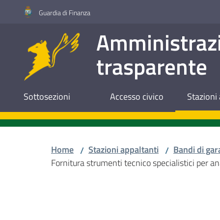
Vai al contenuto
Vai alla navigazione
Vai al footer
Guardia di Finanza
Amministraz
trasparente
Sottosezioni
Accesso civico
Stazioni 
Home
Stazioni appaltanti
Bandi di gar
/
/
Fornitura strumenti tecnico specialistici per ana
Salta al contenuto