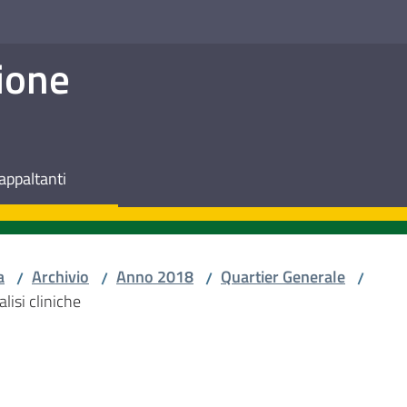
ione
appaltanti
a
Archivio
Anno 2018
Quartier Generale
/
/
/
/
lisi cliniche