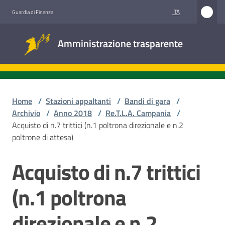
Vai al contenuto
Vai alla navigazione
Vai al footer
ITA
Guardia di Finanza
Amministrazione
Amministrazione trasparente
trasparente
Sottosezioni
Home
/
Stazioni appaltanti
/
Bandi di gara
/
Archivio
/
Anno 2018
/
Re.T.L.A. Campania
/
Acquisto di n.7 trittici (n.1 poltrona direzionale e n.2
Accesso
poltrone di attesa)
civico
Acquisto di n.7 trittici
Salta al contenuto
Stazioni
appaltanti
(n.1 poltrona
direzionale e n.2