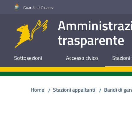
Vai al contenuto
Vai alla navigazione
Vai al footer
Guardia di Finanza
Amministraz
trasparente
Sottosezioni
Accesso civico
Stazioni 
Home
Stazioni appaltanti
Bandi di gar
/
/
Salta al contenuto