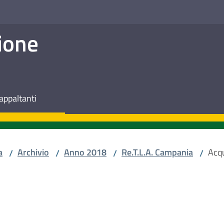
ione
appaltanti
a
Archivio
Anno 2018
Re.T.L.A. Campania
Acqu
/
/
/
/