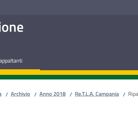
ione
appaltanti
a
Archivio
Anno 2018
Re.T.L.A. Campania
Ripa
/
/
/
/