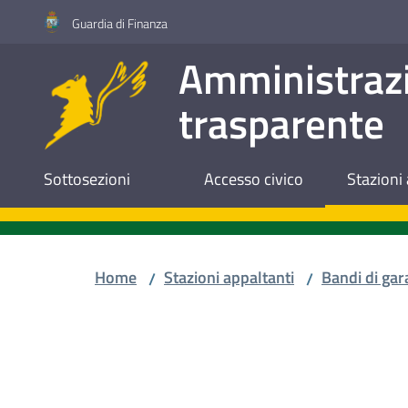
Vai al contenuto
Vai alla navigazione
Vai al footer
Guardia di Finanza
Amministraz
trasparente
Sottosezioni
Accesso civico
Stazioni 
Home
Stazioni appaltanti
Bandi di gar
/
/
Salta al contenuto