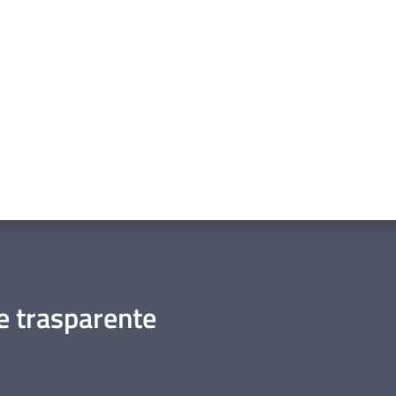
a da 1 a 5 stelle
 trasparente