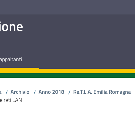
ione
appaltanti
a
Archivio
Anno 2018
Re.T.L.A. Emilia Romagna
/
/
/
e reti LAN