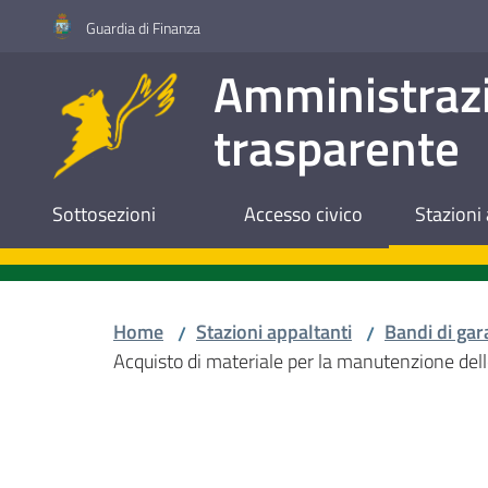
Vai al contenuto
Vai alla navigazione
Vai al footer
Guardia di Finanza
Amministraz
trasparente
Sottosezioni
Accesso civico
Stazioni 
Home
Stazioni appaltanti
Bandi di gar
/
/
Acquisto di materiale per la manutenzione dell
Salta al contenuto