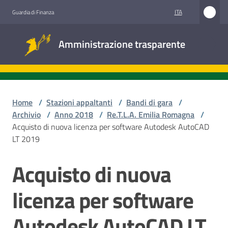
Vai al contenuto
Vai alla navigazione
Vai al footer
ITA
Guardia di Finanza
Amministrazione
Amministrazione trasparente
trasparente
Sottosezioni
Home
/
Stazioni appaltanti
/
Bandi di gara
/
Archivio
/
Anno 2018
/
Re.T.L.A. Emilia Romagna
/
Acquisto di nuova licenza per software Autodesk AutoCAD
Accesso
LT 2019
civico
Acquisto di nuova
Salta al contenuto
Stazioni
appaltanti
licenza per software
Autodesk AutoCAD LT