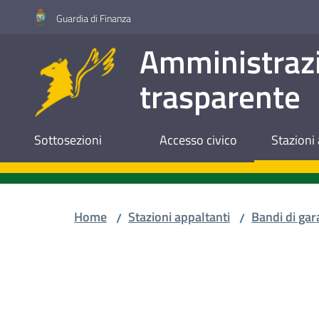
Vai al contenuto
Vai alla navigazione
Vai al footer
Guardia di Finanza
Amministraz
trasparente
Sottosezioni
Accesso civico
Stazioni 
Home
Stazioni appaltanti
Bandi di gar
/
/
Salta al contenuto