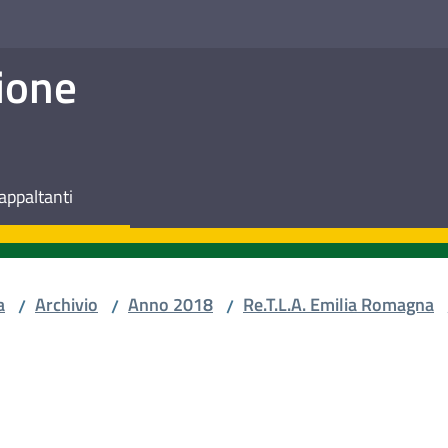
ione
appaltanti
a
Archivio
Anno 2018
Re.T.L.A. Emilia Romagna
/
/
/