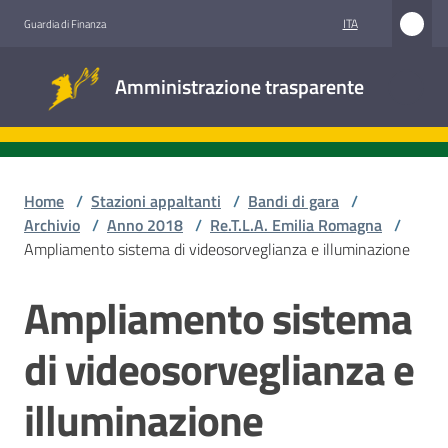
Vai al contenuto
Vai alla navigazione
Vai al footer
ITA
Guardia di Finanza
Amministrazione
Amministrazione trasparente
trasparente
Sottosezioni
Home
/
Stazioni appaltanti
/
Bandi di gara
/
Archivio
/
Anno 2018
/
Re.T.L.A. Emilia Romagna
/
Ampliamento sistema di videosorveglianza e illuminazione
Accesso
civico
Ampliamento sistema
Salta al contenuto
Stazioni
di videosorveglianza e
appaltanti
illuminazione