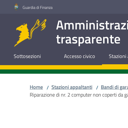
Vai al contenuto
Vai alla navigazione
Vai al footer
Guardia di Finanza
Amministraz
trasparente
Sottosezioni
Accesso civico
Stazioni 
Home
Stazioni appaltanti
Bandi di gar
/
/
Riparazione di nr. 2 computer non coperti da g
Salta al contenuto