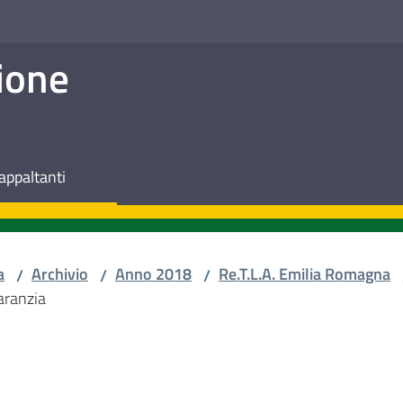
ione
appaltanti
a
Archivio
Anno 2018
Re.T.L.A. Emilia Romagna
/
/
/
aranzia