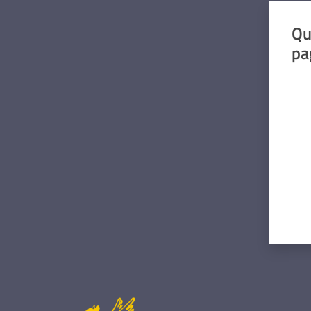
Qu
pa
Valut