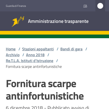
Vai al contenuto
Vai alla navigazione
Vai al footer
ITA
Guardia di Finanza
Amministrazione
Amministrazione trasparente
trasparente
Sottosezioni
Home
/
Stazioni appaltanti
/
Bandi di gara
/
Archivio
/
Anno 2018
/
Re.T.L.A. Istituti d'Istruzione
/
Accesso
Fornitura scarpe antinfortunistiche
civico
Fornitura scarpe
Salta al contenuto
Stazioni
appaltanti
antinfortunistiche
6 dicembre 2018 - Pubblicato avviso di 