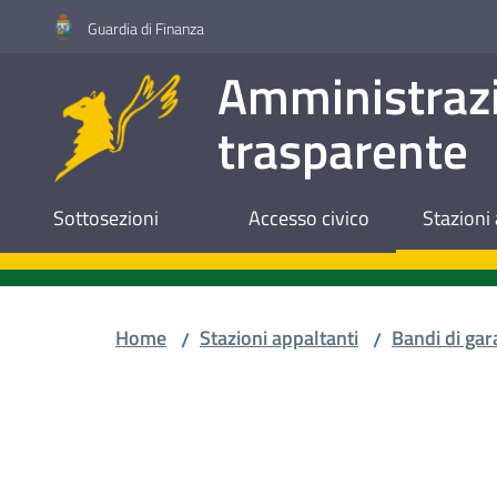
Vai al contenuto
Vai alla navigazione
Vai al footer
Guardia di Finanza
Amministraz
trasparente
Sottosezioni
Accesso civico
Stazioni 
Home
Stazioni appaltanti
Bandi di gar
/
/
Salta al contenuto