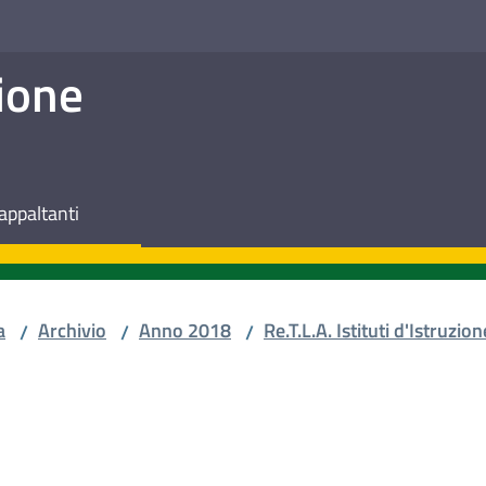
ione
appaltanti
a
Archivio
Anno 2018
Re.T.L.A. Istituti d'Istruzion
/
/
/