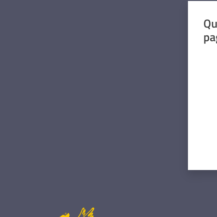
Qu
pa
Valut