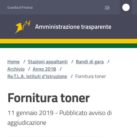
Vai al contenuto
Vai alla navigazione
Vai al footer
ITA
Guardia di Finanza
Amministrazione
Amministrazione trasparente
trasparente
Sottosezioni
Home
/
Stazioni appaltanti
/
Bandi di gara
/
Archivio
/
Anno 2018
/
Re.T.L.A. Istituti d'Istruzione
/
Fornitura toner
Accesso
civico
Fornitura toner
Salta al contenuto
Stazioni
11 gennaio 2019 - Pubblicato avviso di 
appaltanti