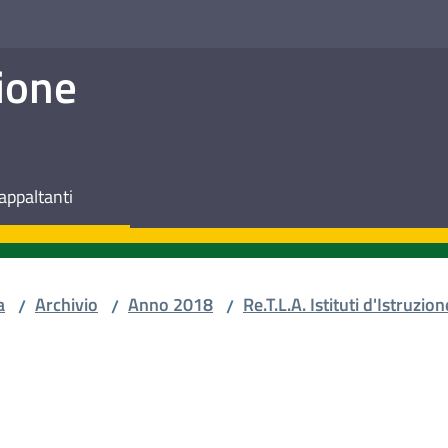
ione
appaltanti
a
Archivio
Anno 2018
Re.T.L.A. Istituti d'Istruzion
/
/
/