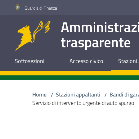
Vai al contenuto
Vai alla navigazione
Vai al footer
Guardia di Finanza
Amministraz
trasparente
Sottosezioni
Accesso civico
Stazioni 
Home
Stazioni appaltanti
Bandi di gar
/
/
Servizio di intervento urgente di auto spurgo
Salta al contenuto