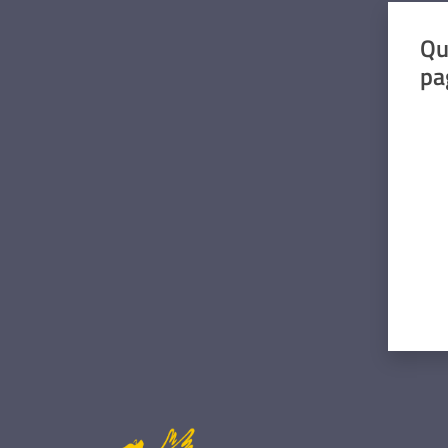
Qu
pa
Valut