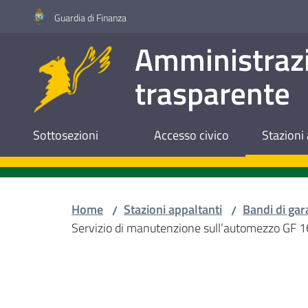
Vai al contenuto
Vai alla navigazione
Vai al footer
Guardia di Finanza
Amministraz
trasparente
Sottosezioni
Accesso civico
Stazioni 
Home
Stazioni appaltanti
Bandi di gar
/
/
Servizio di manutenzione sull’automezzo GF 
Salta al contenuto