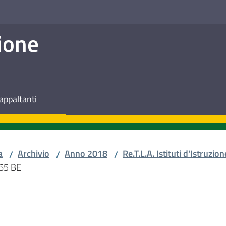
ione
appaltanti
a
Archivio
Anno 2018
Re.T.L.A. Istituti d'Istruzion
/
/
/
165 BE