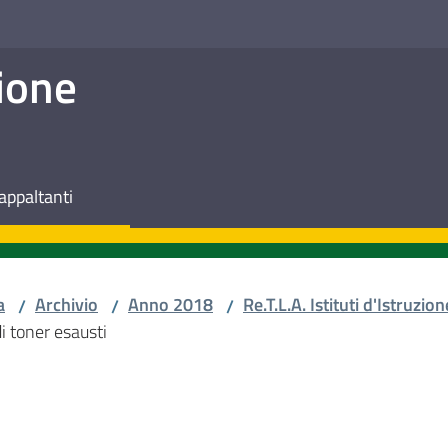
ione
appaltanti
a
Archivio
Anno 2018
Re.T.L.A. Istituti d'Istruzion
/
/
/
i toner esausti