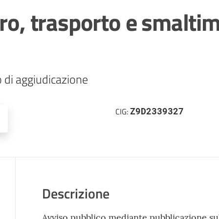
ero, trasporto e smalti
Z9D2339327
CIG:
Descrizione
Avviso pubblico mediante pubblicazione sul