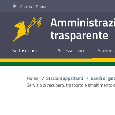
Vai al contenuto
Vai alla navigazione
Vai al footer
Guardia di Finanza
Amministraz
trasparente
Sottosezioni
Accesso civico
Stazioni 
Home
Stazioni appaltanti
Bandi di gar
/
/
Servizio di recupero, trasporto e smaltimento d
Salta al contenuto