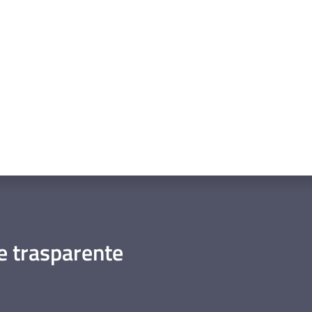
a da 1 a 5 stelle
 trasparente