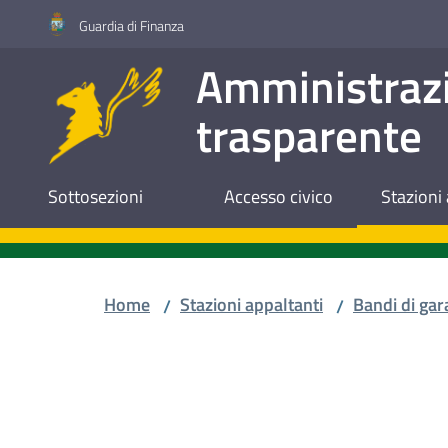
Vai al contenuto
Vai alla navigazione
Vai al footer
Guardia di Finanza
Amministraz
trasparente
Sottosezioni
Accesso civico
Stazioni 
Home
Stazioni appaltanti
Bandi di gar
/
/
Salta al contenuto