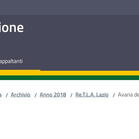
ione
appaltanti
a
Archivio
Anno 2018
Re.T.L.A. Lazio
Avaria d
/
/
/
/