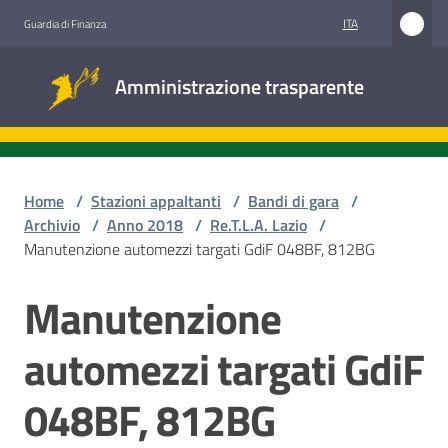
Vai al contenuto
Vai alla navigazione
Vai al footer
ITA
Guardia di Finanza
Amministrazione
Amministrazione trasparente
trasparente
Sottosezioni
Home
/
Stazioni appaltanti
/
Bandi di gara
/
Archivio
/
Anno 2018
/
Re.T.L.A. Lazio
/
Manutenzione automezzi targati GdiF 048BF, 812BG
Accesso
civico
Manutenzione
Salta al contenuto
Stazioni
automezzi targati GdiF
appaltanti
048BF, 812BG