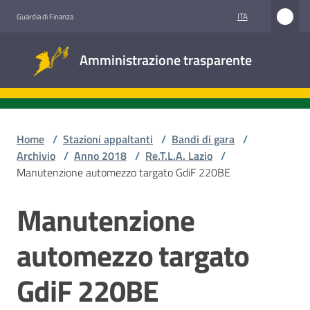
Vai al contenuto
Vai alla navigazione
Vai al footer
ITA
Guardia di Finanza
Amministrazione
Amministrazione trasparente
trasparente
Sottosezioni
Home
/
Stazioni appaltanti
/
Bandi di gara
/
Archivio
/
Anno 2018
/
Re.T.L.A. Lazio
/
Manutenzione automezzo targato GdiF 220BE
Accesso
civico
Manutenzione
Salta al contenuto
Stazioni
automezzo targato
appaltanti
GdiF 220BE