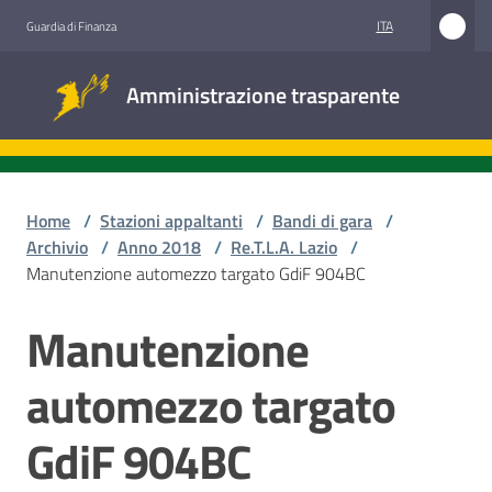
Vai al contenuto
Vai alla navigazione
Vai al footer
ITA
Guardia di Finanza
Amministrazione
Amministrazione trasparente
trasparente
Sottosezioni
Home
/
Stazioni appaltanti
/
Bandi di gara
/
Archivio
/
Anno 2018
/
Re.T.L.A. Lazio
/
Manutenzione automezzo targato GdiF 904BC
Accesso
civico
Manutenzione
Salta al contenuto
Stazioni
automezzo targato
appaltanti
GdiF 904BC