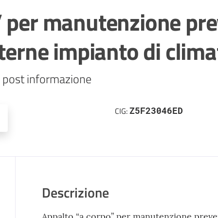
” per manutenzione pre
sterne impianto di clim
o post informazione
Z5F23046ED
CIG:
Descrizione
Appalto “a corpo” per manutenzione prevent