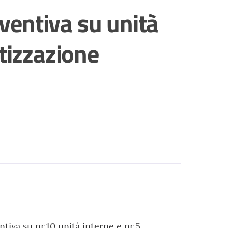
ventiva su unità
atizzazione
iva su nr.10 unità interne e nr.5