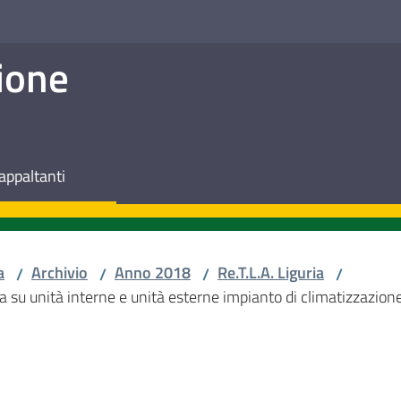
ione
appaltanti
a
Archivio
Anno 2018
Re.T.L.A. Liguria
/
/
/
/
 su unità interne e unità esterne impianto di climatizzazion