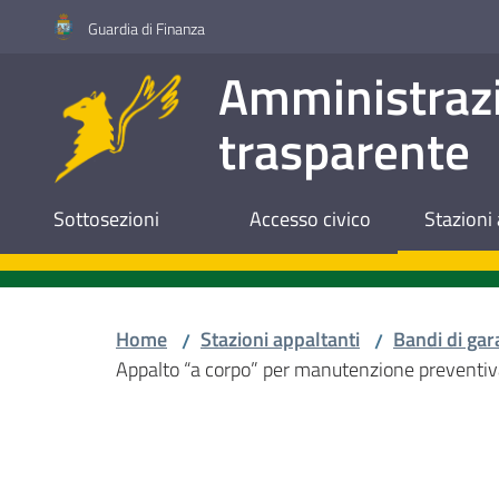
Vai al contenuto
Vai alla navigazione
Vai al footer
Guardia di Finanza
Amministraz
trasparente
Sottosezioni
Accesso civico
Stazioni 
Home
Stazioni appaltanti
Bandi di gar
/
/
Appalto “a corpo” per manutenzione preventiva
Salta al contenuto