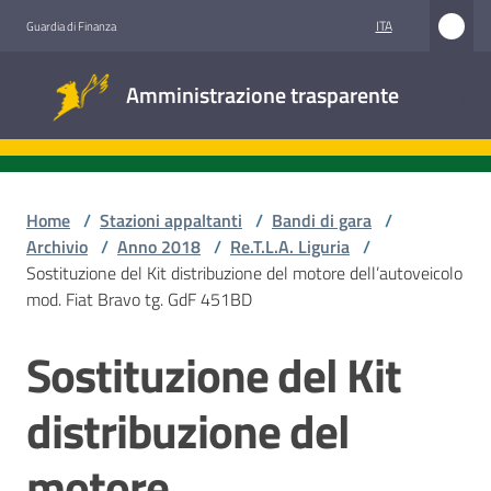
Vai al contenuto
Vai alla navigazione
Vai al footer
ITA
Guardia di Finanza
Amministrazione
Amministrazione trasparente
trasparente
Sottosezioni
Home
/
Stazioni appaltanti
/
Bandi di gara
/
Archivio
/
Anno 2018
/
Re.T.L.A. Liguria
/
Sostituzione del Kit distribuzione del motore dell’autoveicolo
Accesso
mod. Fiat Bravo tg. GdF 451BD
civico
Sostituzione del Kit
Salta al contenuto
Stazioni
appaltanti
distribuzione del
motore