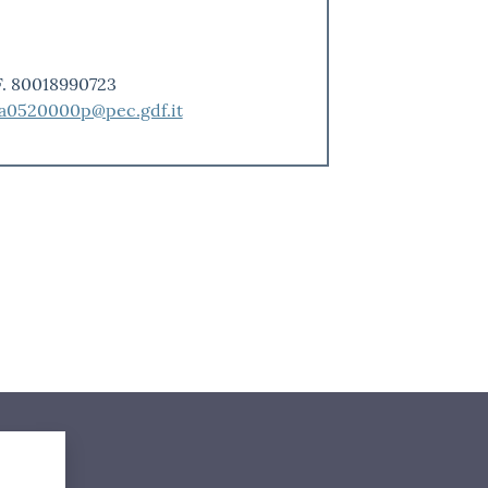
F. 80018990723
a0520000p@pec.gdf.it