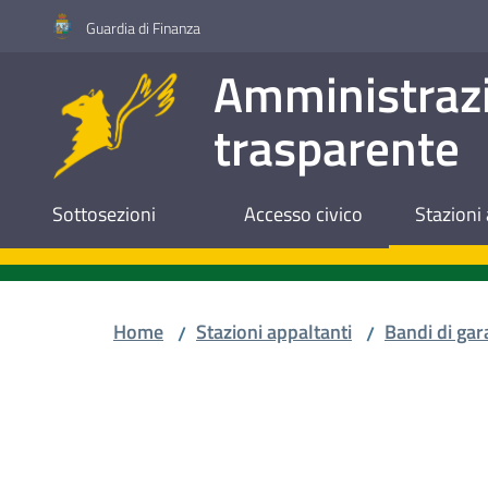
Vai al contenuto
Vai alla navigazione
Vai al footer
Guardia di Finanza
Amministraz
trasparente
Sottosezioni
Accesso civico
Stazioni 
Home
Stazioni appaltanti
Bandi di gar
/
/
Salta al contenuto