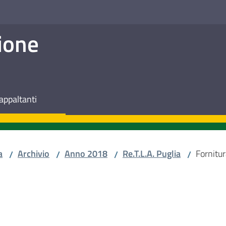
ione
appaltanti
a
Archivio
Anno 2018
Re.T.L.A. Puglia
Fornitur
/
/
/
/