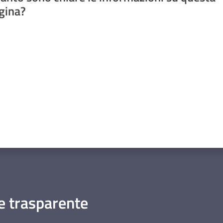
gina?
a da 1 a 5 stelle
 trasparente