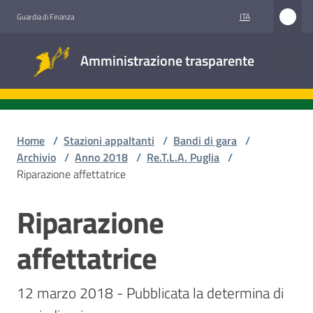
Vai al contenuto
Vai alla navigazione
Vai al footer
ITA
Guardia di Finanza
Amministrazione
Amministrazione trasparente
trasparente
Sottosezioni
Home
/
Stazioni appaltanti
/
Bandi di gara
/
Archivio
/
Anno 2018
/
Re.T.L.A. Puglia
/
Riparazione affettatrice
Accesso
civico
Riparazione
Salta al contenuto
Stazioni
affettatrice
appaltanti
12 marzo 2018 - Pubblicata la determina di 