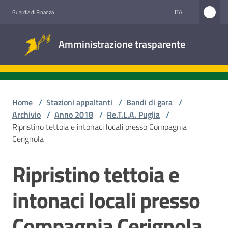
Vai al contenuto
Vai alla navigazione
Vai al footer
ITA
Guardia di Finanza
Amministrazione
Amministrazione trasparente
trasparente
Sottosezioni
Home
/
Stazioni appaltanti
/
Bandi di gara
/
Archivio
/
Anno 2018
/
Re.T.L.A. Puglia
/
Ripristino tettoia e intonaci locali presso Compagnia
Accesso
Cerignola
civico
Ripristino tettoia e
Salta al contenuto
Stazioni
appaltanti
intonaci locali presso
Compagnia Cerignola