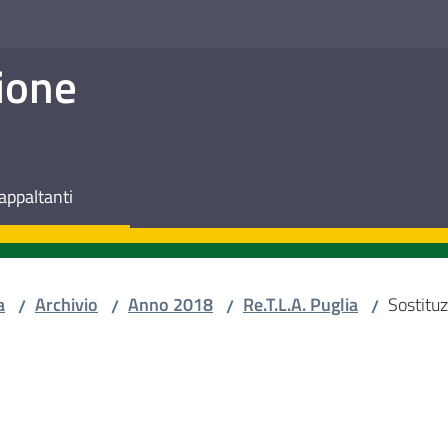
ione
appaltanti
a
Archivio
Anno 2018
Re.T.L.A. Puglia
Sostitu
/
/
/
/