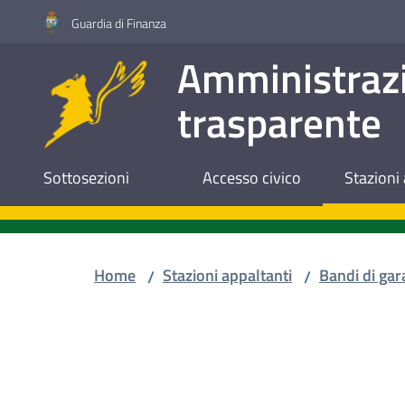
Vai al contenuto
Vai alla navigazione
Vai al footer
Guardia di Finanza
Amministraz
trasparente
Sottosezioni
Accesso civico
Stazioni 
Home
Stazioni appaltanti
Bandi di gar
/
/
Salta al contenuto