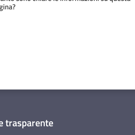
gina?
a da 1 a 5 stelle
 trasparente