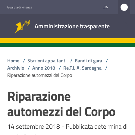
Vai al contenuto
Vai alla navigazione
Vai al footer
ITA
Guardia di Finanza
Amministrazione
Amministrazione trasparente
trasparente
Sottosezioni
Home
/
Stazioni appaltanti
/
Bandi di gara
/
Archivio
/
Anno 2018
/
Re.T.L.A. Sardegna
/
Riparazione automezzi del Corpo
Accesso
civico
Riparazione
Salta al contenuto
Stazioni
automezzi del Corpo
appaltanti
14 settembre 2018 - Pubblicata determina di 