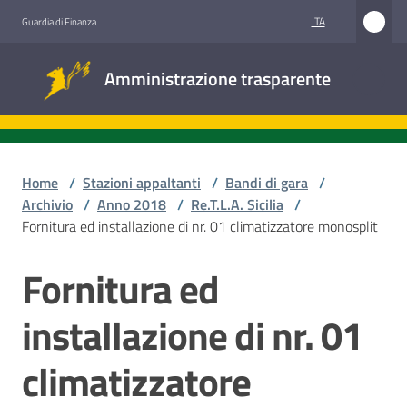
Vai al contenuto
Vai alla navigazione
Vai al footer
ITA
Guardia di Finanza
Amministrazione
Amministrazione trasparente
trasparente
Sottosezioni
Home
/
Stazioni appaltanti
/
Bandi di gara
/
Archivio
/
Anno 2018
/
Re.T.L.A. Sicilia
/
Fornitura ed installazione di nr. 01 climatizzatore monosplit
Accesso
civico
Fornitura ed
Salta al contenuto
Stazioni
installazione di nr. 01
appaltanti
climatizzatore