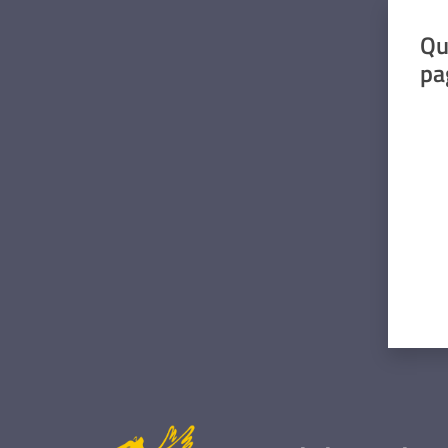
Qu
pa
Valut