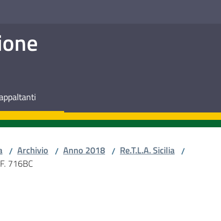
ione
appaltanti
a
Archivio
Anno 2018
Re.T.L.A. Sicilia
/
/
/
/
 F. 716BC