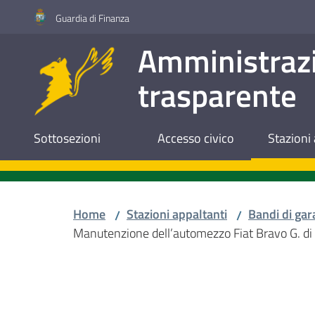
Vai al contenuto
Vai alla navigazione
Vai al footer
Guardia di Finanza
Amministraz
trasparente
Sottosezioni
Accesso civico
Stazioni 
Home
Stazioni appaltanti
Bandi di gar
/
/
Manutenzione dell’automezzo Fiat Bravo G. di
Salta al contenuto