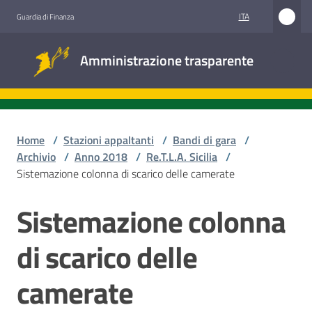
Vai al contenuto
Vai alla navigazione
Vai al footer
ITA
Guardia di Finanza
Amministrazione
Amministrazione trasparente
trasparente
Sottosezioni
Home
/
Stazioni appaltanti
/
Bandi di gara
/
Archivio
/
Anno 2018
/
Re.T.L.A. Sicilia
/
Sistemazione colonna di scarico delle camerate
Accesso
civico
Sistemazione colonna
Salta al contenuto
Stazioni
di scarico delle
appaltanti
camerate