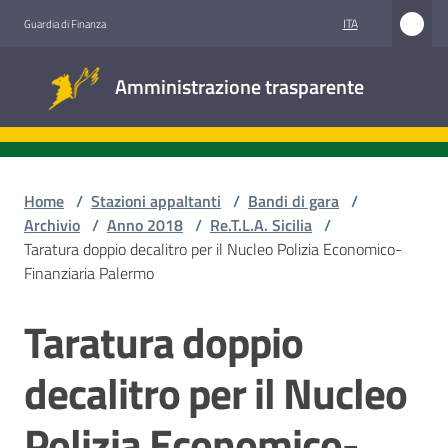
Vai al contenuto
Vai alla navigazione
Vai al footer
ITA
Guardia di Finanza
Amministrazione
Amministrazione trasparente
trasparente
Sottosezioni
Home
/
Stazioni appaltanti
/
Bandi di gara
/
Archivio
/
Anno 2018
/
Re.T.L.A. Sicilia
/
Taratura doppio decalitro per il Nucleo Polizia Economico-
Accesso
Finanziaria Palermo
civico
Taratura doppio
Salta al contenuto
Stazioni
appaltanti
decalitro per il Nucleo
Polizia Economico-