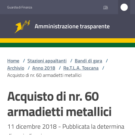
Vai al contenuto
Vai alla navigazione
Vai al footer
ITA
Guardia di Finanza
Amministrazione
Amministrazione trasparente
trasparente
Sottosezioni
Home
/
Stazioni appaltanti
/
Bandi di gara
/
Archivio
/
Anno 2018
/
Re.T.L.A. Toscana
/
Acquisto di nr. 60 armadietti metallici
Accesso
civico
Acquisto di nr. 60
Salta al contenuto
Stazioni
armadietti metallici
appaltanti
11 dicembre 2018 - Pubblicata la determina 