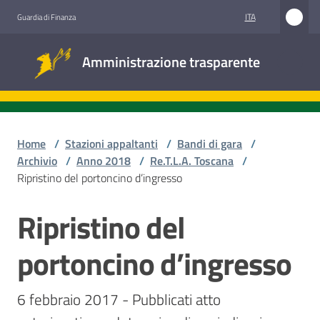
Vai al contenuto
Vai alla navigazione
Vai al footer
ITA
Guardia di Finanza
Amministrazione
Amministrazione trasparente
trasparente
Sottosezioni
Home
/
Stazioni appaltanti
/
Bandi di gara
/
Archivio
/
Anno 2018
/
Re.T.L.A. Toscana
/
Ripristino del portoncino d’ingresso
Accesso
civico
Ripristino del
Salta al contenuto
Stazioni
portoncino d’ingresso
appaltanti
6 febbraio 2017 - Pubblicati atto 