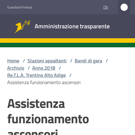
Vai al contenuto
Vai alla navigazione
Vai al footer
ITA
Guardia di Finanza
Amministrazione
Amministrazione trasparente
trasparente
Sottosezioni
Home
/
Stazioni appaltanti
/
Bandi di gara
/
Archivio
/
Anno 2018
/
Re.T.L.A. Trentino Alto Adige
/
Accesso
Assistenza funzionamento ascensori
civico
Assistenza
Salta al contenuto
Stazioni
appaltanti
funzionamento
ascensori