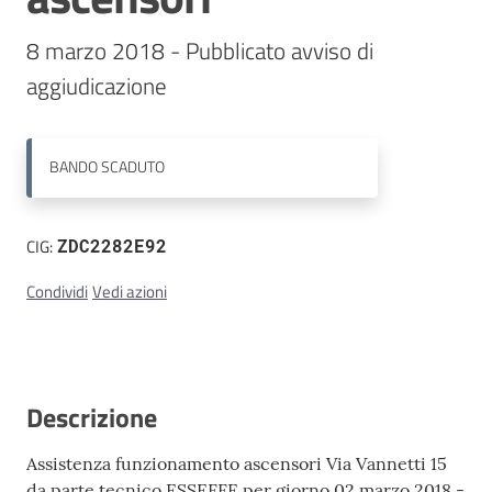
8 marzo 2018 - Pubblicato avviso di 
Contatti
aggiudicazione
BANDO
SCADUTO
CIG:
ZDC2282E92
Condividi
Vedi azioni
Descrizione
Assistenza funzionamento ascensori Via Vannetti 15
da parte tecnico ESSEFFE per giorno 02 marzo 2018 -