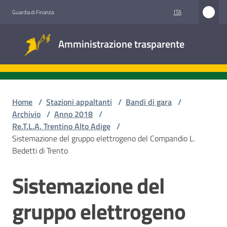
Vai al contenuto
Vai alla navigazione
Vai al footer
ITA
Guardia di Finanza
Amministrazione
Amministrazione trasparente
trasparente
Sottosezioni
Home
/
Stazioni appaltanti
/
Bandi di gara
/
Archivio
/
Anno 2018
/
Re.T.L.A. Trentino Alto Adige
/
Accesso
Sistemazione del gruppo elettrogeno del Compandio L.
civico
Bedetti di Trento
Stazioni
Sistemazione del
Salta al contenuto
appaltanti
gruppo elettrogeno