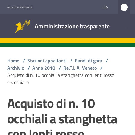
Vai al contenuto
Vai alla navigazione
Vai al footer
ITA
Guardia di Finanza
Amministrazione
Amministrazione trasparente
trasparente
Sottosezioni
Home
/
Stazioni appaltanti
/
Bandi di gara
/
Archivio
/
Anno 2018
/
Re.T.L.A. Veneto
/
Acquisto di n. 10 occhiali a stanghetta con lenti rosso
Accesso
specchiato
civico
Acquisto di n. 10
Salta al contenuto
Stazioni
appaltanti
occhiali a stanghetta
con lenti rosso