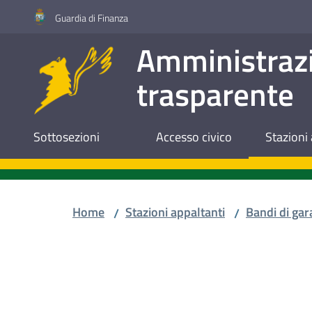
Vai al contenuto
Vai alla navigazione
Vai al footer
Guardia di Finanza
Amministraz
trasparente
Sottosezioni
Accesso civico
Stazioni 
Home
Stazioni appaltanti
Bandi di gar
/
/
Salta al contenuto