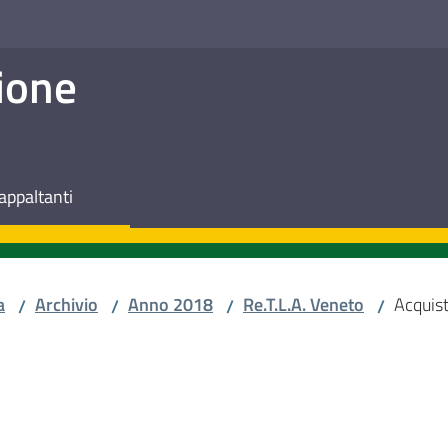
ione
appaltanti
a
Archivio
Anno 2018
Re.T.L.A. Veneto
Acquist
/
/
/
/