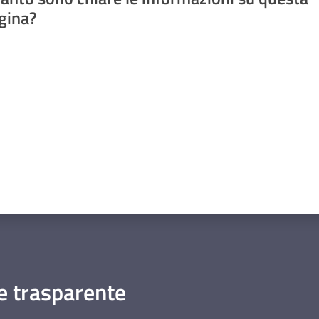
gina?
a da 1 a 5 stelle
 trasparente