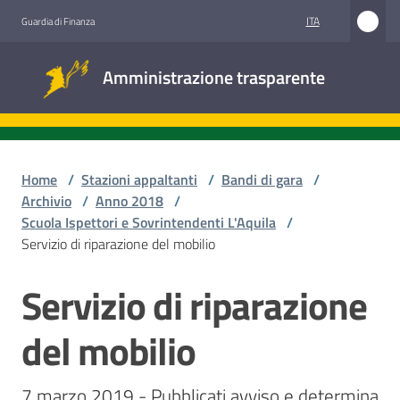
Vai al contenuto
Vai alla navigazione
Vai al footer
ITA
Guardia di Finanza
Amministrazione
Amministrazione trasparente
trasparente
Sottosezioni
Home
/
Stazioni appaltanti
/
Bandi di gara
/
Archivio
/
Anno 2018
/
Scuola Ispettori e Sovrintendenti L'Aquila
/
Accesso
Servizio di riparazione del mobilio
civico
Servizio di riparazione
Salta al contenuto
Stazioni
appaltanti
del mobilio
7 marzo 2019 - Pubblicati avviso e determina 