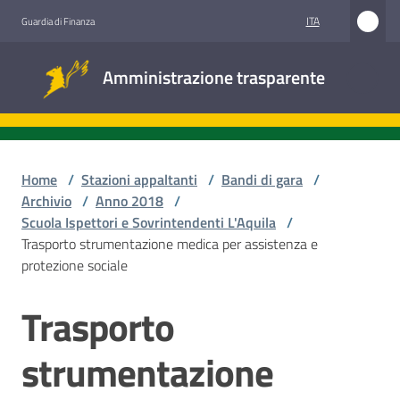
Vai al contenuto
Vai alla navigazione
Vai al footer
ITA
Guardia di Finanza
Amministrazione
Amministrazione trasparente
trasparente
Sottosezioni
Home
/
Stazioni appaltanti
/
Bandi di gara
/
Archivio
/
Anno 2018
/
Scuola Ispettori e Sovrintendenti L'Aquila
/
Accesso
Trasporto strumentazione medica per assistenza e
civico
protezione sociale
Stazioni
Trasporto
Salta al contenuto
appaltanti
strumentazione