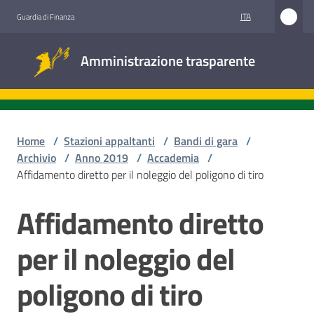
Vai al contenuto
Vai alla navigazione
Vai al footer
ITA
Guardia di Finanza
Amministrazione
Amministrazione trasparente
trasparente
Sottosezioni
Home
/
Stazioni appaltanti
/
Bandi di gara
/
Archivio
/
Anno 2019
/
Accademia
/
Affidamento diretto per il noleggio del poligono di tiro
Accesso
civico
Affidamento diretto
Salta al contenuto
Stazioni
per il noleggio del
appaltanti
poligono di tiro