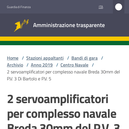
Vai al contenuto
Vai alla navigazione
Vai al footer
ITA
Guardia di Finanza
Amministrazione
Amministrazione trasparente
trasparente
Sottosezioni
Home
/
Stazioni appaltanti
/
Bandi di gara
/
Archivio
/
Anno 2019
/
Centro Navale
/
2 servoamplificatori per complesso navale Breda 30mm del
Accesso
P.V. 3 Di Bartolo e P.V. 5
civico
2 servoamplificatori
Salta al contenuto
Stazioni
appaltanti
per complesso navale
Breda 30mm del P.V. 3