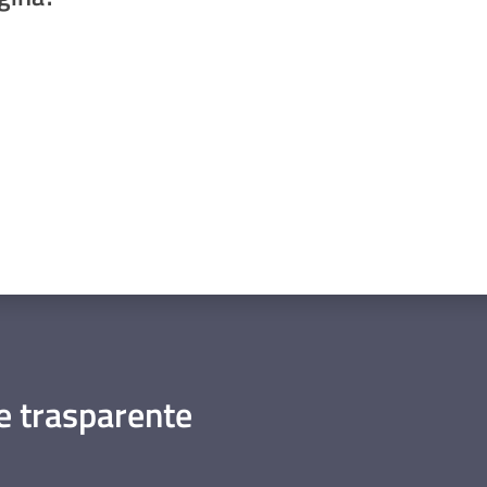
a da 1 a 5 stelle
 trasparente