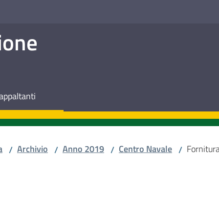
ione
appaltanti
a
Archivio
Anno 2019
Centro Navale
Fornitura
/
/
/
/