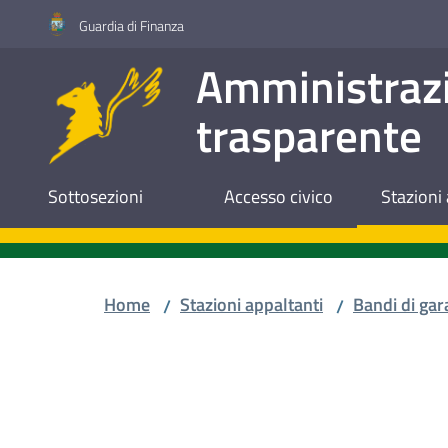
Vai al contenuto
Vai alla navigazione
Vai al footer
Guardia di Finanza
Amministraz
trasparente
Sottosezioni
Accesso civico
Stazioni 
Home
Stazioni appaltanti
Bandi di gar
/
/
Salta al contenuto