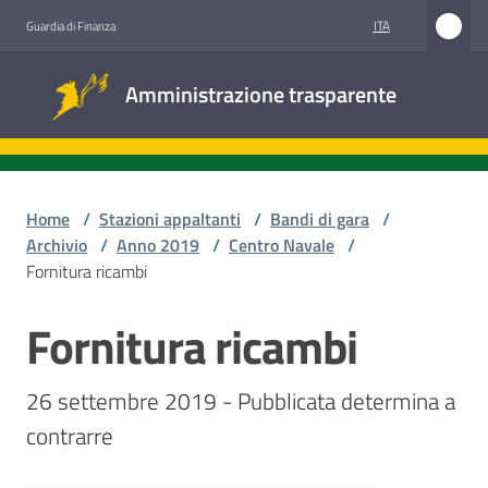
Vai al contenuto
Vai alla navigazione
Vai al footer
ITA
Guardia di Finanza
Amministrazione
Amministrazione trasparente
trasparente
Sottosezioni
Home
/
Stazioni appaltanti
/
Bandi di gara
/
Archivio
/
Anno 2019
/
Centro Navale
/
Fornitura ricambi
Accesso
civico
Fornitura ricambi
Salta al contenuto
Stazioni
26 settembre 2019 - Pubblicata determina a 
appaltanti