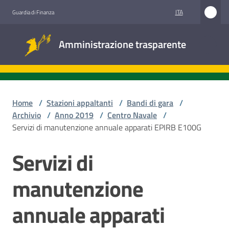
Vai al contenuto
Vai alla navigazione
Vai al footer
ITA
Guardia di Finanza
Amministrazione
Amministrazione trasparente
trasparente
Sottosezioni
Home
/
Stazioni appaltanti
/
Bandi di gara
/
Archivio
/
Anno 2019
/
Centro Navale
/
Servizi di manutenzione annuale apparati EPIRB E100G
Accesso
civico
Servizi di
Salta al contenuto
Stazioni
manutenzione
appaltanti
annuale apparati