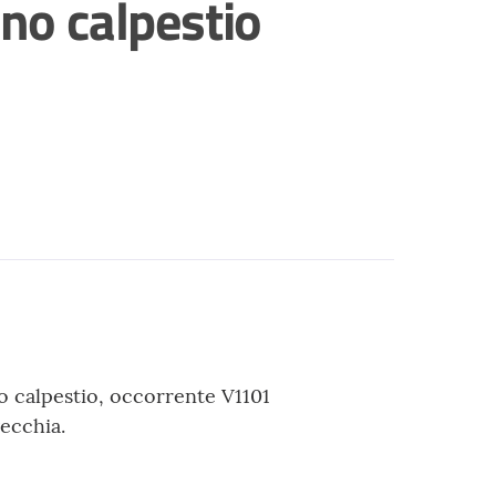
ano calpestio
o calpestio, occorrente V1101
ecchia.