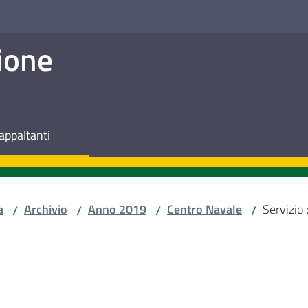
ione
appaltanti
a
Archivio
Anno 2019
Centro Navale
Servizio 
/
/
/
/