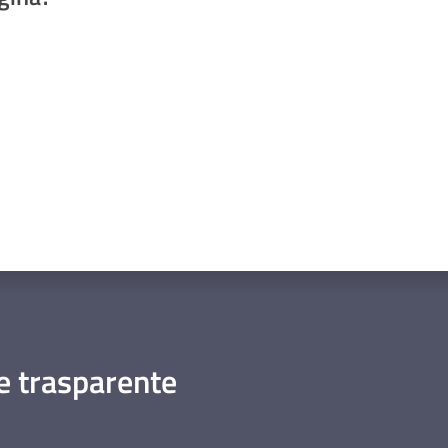
a da 1 a 5 stelle
 trasparente