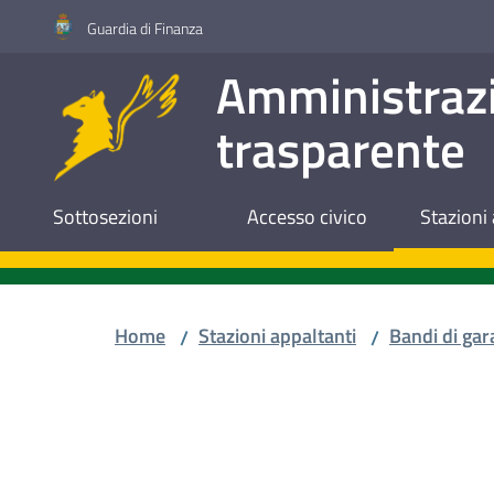
Vai al contenuto
Vai alla navigazione
Vai al footer
Guardia di Finanza
Amministraz
trasparente
Sottosezioni
Accesso civico
Stazioni 
Home
Stazioni appaltanti
Bandi di gar
/
/
Salta al contenuto