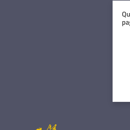
Qu
pa
Valut