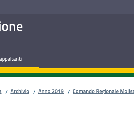
ione
appaltanti
a
Archivio
Anno 2019
Comando Regionale Molis
/
/
/