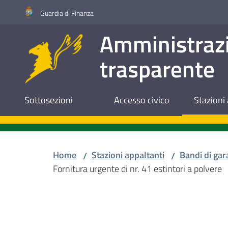
Vai al contenuto
Vai alla navigazione
Vai al footer
Guardia di Finanza
Amministraz
trasparente
Sottosezioni
Accesso civico
Stazioni 
Home
Stazioni appaltanti
Bandi di gar
/
/
Fornitura urgente di nr. 41 estintori a polvere
Salta al contenuto