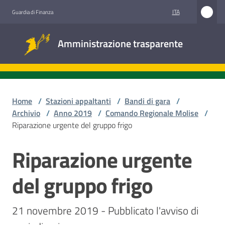
Vai al contenuto
Vai alla navigazione
Vai al footer
ITA
Guardia di Finanza
Amministrazione
Amministrazione trasparente
trasparente
Sottosezioni
Home
/
Stazioni appaltanti
/
Bandi di gara
/
Archivio
/
Anno 2019
/
Comando Regionale Molise
/
Riparazione urgente del gruppo frigo
Accesso
civico
Riparazione urgente
Salta al contenuto
Stazioni
del gruppo frigo
appaltanti
21 novembre 2019 - Pubblicato l'avviso di 