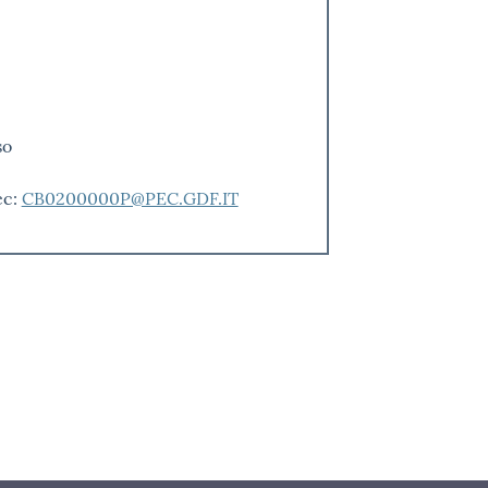
so
ec:
CB0200000P@PEC.GDF.IT