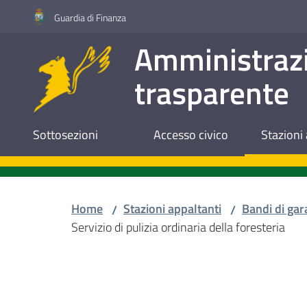
Vai al contenuto
Vai alla navigazione
Vai al footer
Guardia di Finanza
Amministraz
trasparente
Sottosezioni
Accesso civico
Stazioni 
Home
Stazioni appaltanti
Bandi di gar
/
/
Servizio di pulizia ordinaria della foresteria
Salta al contenuto