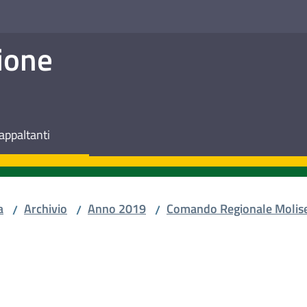
ione
appaltanti
a
Archivio
Anno 2019
Comando Regionale Molis
/
/
/