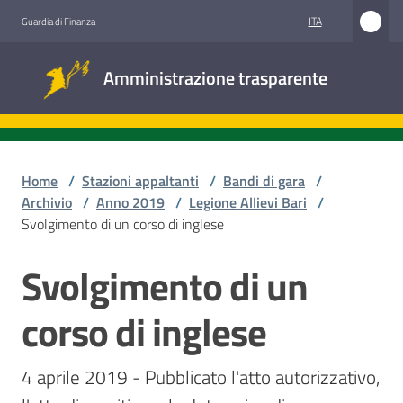
Vai al contenuto
Vai alla navigazione
Vai al footer
ITA
Guardia di Finanza
Amministrazione
Amministrazione trasparente
trasparente
Sottosezioni
Home
/
Stazioni appaltanti
/
Bandi di gara
/
Archivio
/
Anno 2019
/
Legione Allievi Bari
/
Svolgimento di un corso di inglese
Accesso
civico
Svolgimento di un
Salta al contenuto
Stazioni
corso di inglese
appaltanti
4 aprile 2019 - Pubblicato l'atto autorizzativo, 