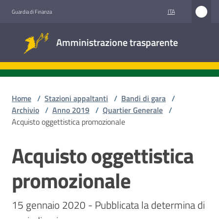
Vai al contenuto
Vai alla navigazione
Vai al footer
ITA
Guardia di Finanza
Amministrazione
Amministrazione trasparente
trasparente
Sottosezioni
Home
/
Stazioni appaltanti
/
Bandi di gara
/
Archivio
/
Anno 2019
/
Quartier Generale
/
Acquisto oggettistica promozionale
Accesso
civico
Acquisto oggettistica
Salta al contenuto
Stazioni
promozionale
appaltanti
15 gennaio 2020 - Pubblicata la determina di 